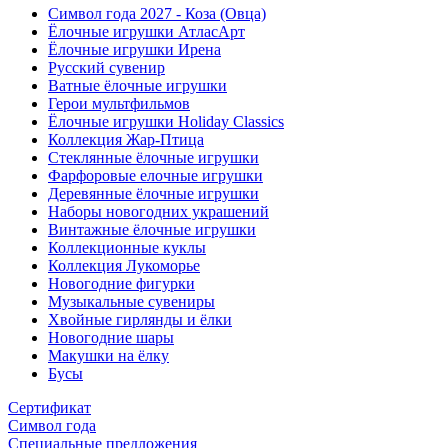
Символ года 2027 - Коза (Овца)
Ёлочные игрушки АтласАрт
Ёлочные игрушки Ирена
Русский сувенир
Ватные ёлочные игрушки
Герои мультфильмов
Ёлочные игрушки Holiday Classics
Коллекция Жар-Птица
Стеклянные ёлочные игрушки
Фарфоровые елочные игрушки
Деревянные ёлочные игрушки
Наборы новогодних украшений
Винтажные ёлочные игрушки
Коллекционные куклы
Коллекция Лукоморье
Новогодние фигурки
Музыкальные сувениры
Хвойные гирлянды и ёлки
Новогодние шары
Макушки на ёлку
Бусы
Сертификат
Символ года
Специальные предложения