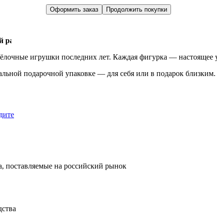
Оформить заказ
Продолжить покупки
 работы Atlas Art с тонкой ручной росписью.
 ёлочные игрушки последних лет. Каждая фигурка — настоящее 
льной подарочной упаковке — для себя или в подарок близким.
дите
, поставляемые на российский рынок
дства