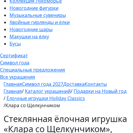
Коллекция Лукоморье
Новогодние фигурки
Музыкальные сувениры
Хвойные гирлянды и ёлки
Новогодние шары
Макушки на ёлку
Бусы
Сертификат
Символ года
Специальные предложения
Все украшения
Главная
Символ года 2027
Доставка
Контакты
Главная
/
Каталог украшений
/
Подарки на Новый год
/
Ёлочные игрушки Holiday Classics
/Клара со Щелкунчиком
Стеклянная ёлочная игрушка
«Клара со Щелкунчиком»,