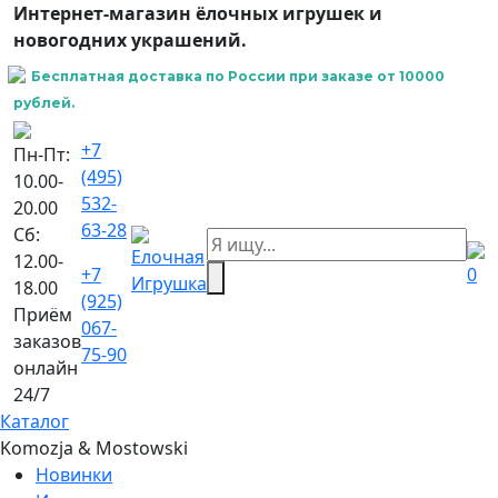
Интернет-магазин ёлочных игрушек и
новогодних украшений.
Бесплатная доставка по России при заказе от 10000
рублей.
+7
Пн-Пт:
(495)
10.00-
532-
20.00
63-28
Сб:
12.00-
+7
0
18.00
(925)
Приём
067-
заказов
75-90
онлайн
24/7
Каталог
Komozja & Mostowski
Новинки