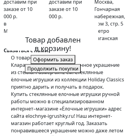
доставим при
доставим при
Москва,
заказе от 10
заказе от 10
Гончарная
000 р.
000 р.
набережная,
в пределах
по России до
дом 3, стр. 5
МКАД
пункта выдачи
метро
Товар добавлен
СДЭК
Таганская
в корзину!
Связаться с нами:
О товаре
Отзывы
Оформить заказ
Клара со Щелкунчиком – ёлочное украшение
Продолжить покупки
из стекла. Размер 6х12 см. Стеклянные
ёлочные игрушки из коллекции Holiday Classics
приятно дарить и получать в подарок.
Купить стеклянные елочные игрушки ручной
работы можно в специализированном
интернет–магазине «Ёлочные игрушки» адрес
сайта elochnye-igrushky.ru! Наш интернет-
магазин работает круглый год. Заказать
понравившееся украшение можно даже летом