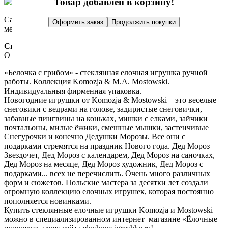
Товар добавлен в корзину!
Самовывоз: Москва, Гончарная набережная, дом 3, стр. 5
Оформить заказ
Продолжить покупки
метро Таганская
Связаться с нами:
О товаре
Отзывы
«Белочка с грибом» - стеклянная елочная игрушка ручной
работы. Коллекция Komozja & M.A. Mostowski.
Индивидуальныя фирменная упаковка.
Новогодние игрушки от Komozja & Mostowski – это веселые
снеговики с ведрами на голове, задиристые снеговички,
забавные пингвины на коньках, мишки с елками, зайчики
почтальоны, милые ёжики, смешные мышки, застенчивые
Снегурочки и конечно Дедушки Морозы. Все они с
подарками стремятся на праздник Нового года. Дед Мороз
Звездочет, Дед Мороз с календарем, Дед Мороз на саночках,
Дед Мороз на месяце, Дед Мороз художник, Дед Мороз с
подарками... всех не перечислить. Очень много различных
форм и сюжетов. Польские мастера за десятки лет создали
огромную коллекцию елочных игрушек, которая постоянно
пополняется новинками.
Купить стеклянные елочные игрушки Komozja и Mostowski
можно в специализированном интернет–магазине «Ёлочные