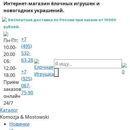
Интернет-магазин ёлочных игрушек и
новогодних украшений.
Бесплатная доставка по России при заказе от 10000
рублей.
+7
Пн-Пт:
(495)
10.00-
532-
20.00
63-28
Сб:
12.00-
+7
0
18.00
(925)
Приём
067-
заказов
75-90
онлайн
24/7
Каталог
Komozja & Mostowski
Новинки