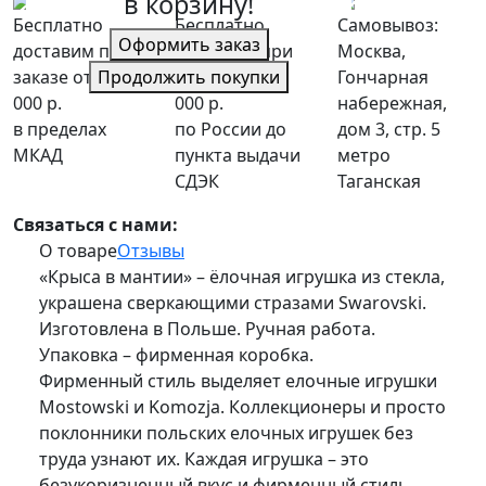
в корзину!
Бесплатно
Бесплатно
Самовывоз:
Оформить заказ
доставим при
доставим при
Москва,
Продолжить покупки
заказе от 10
заказе от 10
Гончарная
000 р.
000 р.
набережная,
в пределах
по России до
дом 3, стр. 5
МКАД
пункта выдачи
метро
СДЭК
Таганская
Связаться с нами:
О товаре
Отзывы
«Крыса в мантии» – ёлочная игрушка из стекла,
украшена сверкающими стразами Swarovski.
Изготовлена в Польше. Ручная работа.
Упаковка – фирменная коробка.
Фирменный стиль выделяет елочные игрушки
Mostowski и Komozja. Коллекционеры и просто
поклонники польских елочных игрушек без
труда узнают их. Каждая игрушка – это
безукоризненный вкус и фирменный стиль.