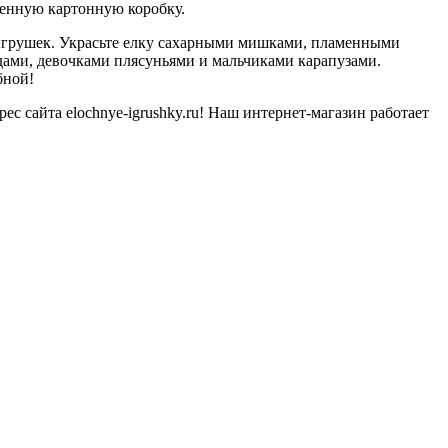
менную картонную коробку.
 игрушек. Украсьте елку сахарными мишками, пламенными
ами, девочками плясуньями и мальчиками карапузами.
бной!
 сайта elochnye-igrushky.ru! Наш интернет-магазин работает