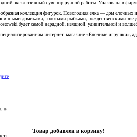
годний эксклюзивный сувенир ручной работы. Упакована в фир
ообразная коллекция фигурок. Новогодняя елка — дом елочных
яничными домиками, золотыми рыбками, рождественскими звезд
stowski будет самой нарядной, изящной, удивительной и волше
ециализированном интернет–магазине «Ёлочные игрушки», адрес
дите
, поставляемые на российский рынок
Товар добавлен в корзину!
дства