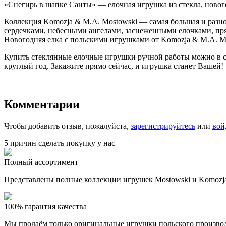
«Снегирь в шапке Санты» — елочная игрушка из стекла, ново
Коллекция Komozja & M.A. Mostowski — самая большая и разн
сердечками, небесными ангелами, заснеженными елочками, пр
Новогодняя елка с польскими игрушками от Komozja & M.A. Mo
Купить стеклянные елочные игрушки ручной работы можно в сп
круглый год. Закажите прямо сейчас, и игрушка станет Вашей!
Комментарии
Чтобы добавить отзыв, пожалуйста,
зарегистрируйтесь
или
вой
5 причин сделать покупку у нас
Полный ассортимент
Представлены полные коллекции игрушек Mostowski и Komozja
100% гарантия качества
Мы продаём только оригинальные игрушки польского произво