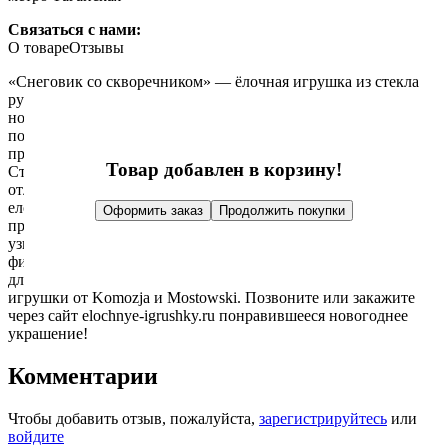
Связаться с нами:
О товаре
Отзывы
«Снеговик со скворечником» — ёлочная игрушка из стекла
ручной работы, изготовлена в Польше законодателем моды
новогодних украшений Komozja & Mostowski. Игрушка
поставляется в индивидуальной фирменной упаковке
производителя.
Товар добавлен в корзину!
Стеклянные игрушки Mostowski и Komozja заметно
отличаются от остальных. Фирменный стиль выделяет
елочные игрушки Mostowski и Komozja. Коллекционеры и
Оформить заказ
Продолжить покупки
просто поклонники польских елочных игрушек без труда
узнают их. Каждая игрушка — это безукоризненный вкус и
фирменный стиль. Истинное наслаждение дарить, покупать
для своей елки и, конечно, получать в подарок елочные
игрушки от Komozja и Mostowski. Позвоните или закажите
через сайт elochnye-igrushky.ru понравившееся новогоднее
украшение!
Комментарии
Чтобы добавить отзыв, пожалуйста,
зарегистрируйтесь
или
войдите