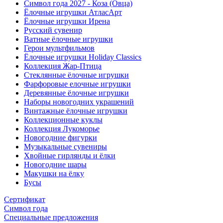
Символ года 2027 - Коза (Овца)
Ёлочные игрушки АтласАрт
Ёлочные игрушки Ирена
Русский сувенир
Ватные ёлочные игрушки
Герои мультфильмов
Ёлочные игрушки Holiday Classics
Коллекция Жар-Птица
Стеклянные ёлочные игрушки
Фарфоровые елочные игрушки
Деревянные ёлочные игрушки
Наборы новогодних украшений
Винтажные ёлочные игрушки
Коллекционные куклы
Коллекция Лукоморье
Новогодние фигурки
Музыкальные сувениры
Хвойные гирлянды и ёлки
Новогодние шары
Макушки на ёлку
Бусы
Сертификат
Символ года
Специальные предложения