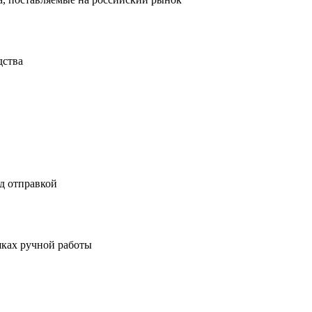
дства
д отправкой
шках ручной работы