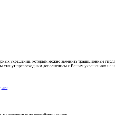
ярных украшений, которым можно заменить традиционные гирлян
усы станут превосходным дополнением к Вашим украшениям на н
дите
, поставляемые на российский рынок