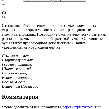
Самовывоз: Москва, Гончарная набережная, дом 3, стр. 5
метро Таганская
Связаться с нами:
О товаре
Отзывы
Стеклянные бусы на елку — одно из самых популярных
украшений, которым можно заменить традиционные
гирлянды и дождик. Новогодние бусы на елку могут быть как
разноцветными, так и в одной цветовой гамме. Стеклянные
бусы станут превосходным дополнением к Вашим
украшениям на новогодней елочке.
Сколько на елочке
Шариков цветных,
Розовых пряников,
Шишек золотых!
Бусы повесили,
Встали в хоровод,
Весело, весело
Встретим Новый год!
Комментарии
Чтобы добавить отзыв, пожалуйста,
зарегистрируйтесь
или