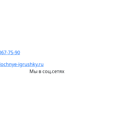
067-75-90
ochnye-igrushky.ru
и
Мы в соц.сетях