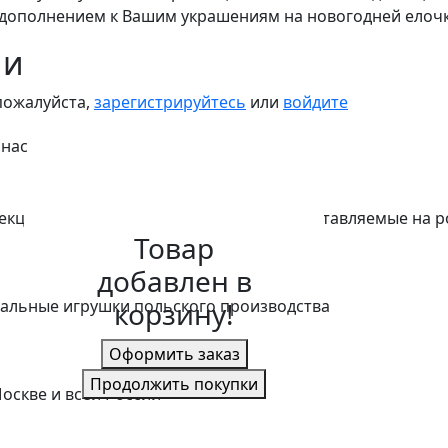
 дополнением к Вашим украшениям на новогодней елочк
ии
пожалуйста,
зарегистрируйтесь
или
войдите
 нас
екции игрушек Mostowski и Komozja, поставляемые на 
Товар
добавлен в
корзину!
альные игрушки польского производства
Оформить заказ
Продолжить покупки
оскве и всей России