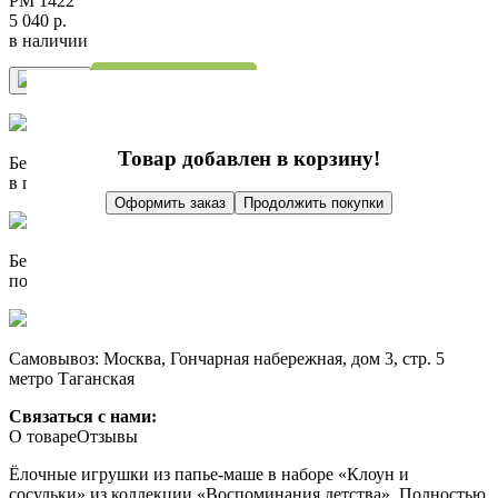
PM 1422
5 040 р.
в наличии
Купить в 1 клик
Купить
Товар добавлен в корзину!
Бесплатно доставим при заказе от 10 000 р.
в пределах МКАД
Оформить заказ
Продолжить покупки
Бесплатно доставим при заказе от 10 000 р.
по России до пункта выдачи СДЭК
Самовывоз: Москва, Гончарная набережная, дом 3, стр. 5
метро Таганская
Связаться с нами:
О товаре
Отзывы
Ёлочные игрушки из папье-маше в наборе «Клоун и
сосульки» из коллекции «Воспоминания детства». Полностью