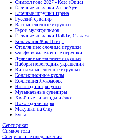
Символ года 2027 - Коза (Овца)
Ёлочные игрушки АтласАрт
Ёлочные игрушки Ирена
Русский сувенир
Ватные ёлочные игрушки
Герои мультфильмов
Ёлочные игрушки Holiday Classics
Коллекция Жар-Птица
Стеклянные ёлочные игрушки
Фарфоровые елочные игрушки
Деревянные ёлочные игрушки
Наборы новогодних украшений
Винтажные ёлочные игрушки
Коллекционные куклы
Коллекция Лукоморье
Новогодние фигурки
Музыкальные сувениры
Хвойные гирлянды и ёлки
Новогодние шары
Макушки на ёлку
Бусы
Сертификат
Символ года
Специальные предложения