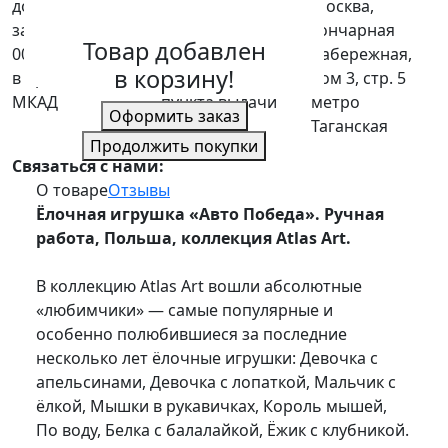
доставим при
доставим при
Москва,
заказе от 10
заказе от 10
Гончарная
Товар добавлен
000 р.
000 р.
набережная,
в корзину!
в пределах
по России до
дом 3, стр. 5
МКАД
пункта выдачи
метро
Оформить заказ
СДЭК
Таганская
Продолжить покупки
Связаться с нами:
О товаре
Отзывы
Ёлочная игрушка «Авто Победа». Ручная
работа, Польша, коллекция Atlas Art.
В коллекцию Atlas Art вошли абсолютные
«любимчики» — самые популярные и
особенно полюбившиеся за последние
несколько лет ёлочные игрушки: Девочка с
апельсинами, Девочка с лопаткой, Мальчик с
ёлкой, Мышки в рукавичках, Король мышей,
По воду, Белка с балалайкой, Ёжик с клубникой.