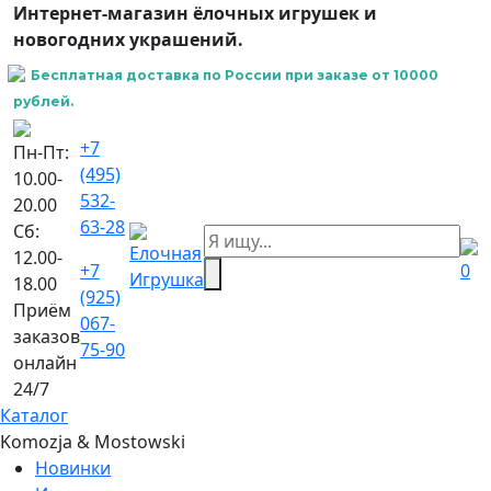
Интернет-магазин ёлочных игрушек и
новогодних украшений.
Бесплатная доставка по России при заказе от 10000
рублей.
+7
Пн-Пт:
(495)
10.00-
532-
20.00
63-28
Сб:
12.00-
+7
0
18.00
(925)
Приём
067-
заказов
75-90
онлайн
24/7
Каталог
Komozja & Mostowski
Новинки