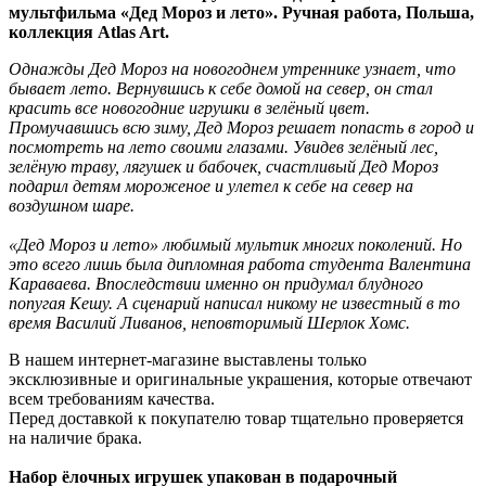
мультфильма «Дед Мороз и лето». Ручная работа, Польша,
коллекция Atlas Art.
Однажды Дед Мороз на новогоднем утреннике узнает, что
бывает лето. Вернувшись к себе домой на север, он стал
красить все новогодние игрушки в зелёный цвет.
Промучавшись всю зиму, Дед Мороз решает попасть в город и
посмотреть на лето своими глазами. Увидев зелёный лес,
зелёную траву, лягушек и бабочек, счастливый Дед Мороз
подарил детям мороженое и улетел к себе на север на
воздушном шаре.
«Дед Мороз и лето» любимый мультик многих поколений. Но
это всего лишь была дипломная работа студента Валентина
Караваева. Впоследствии именно он придумал блудного
попугая Кешу. А сценарий написал никому не известный в то
время Василий Ливанов, неповторимый Шерлок Хомс.
В нашем интернет-магазине выставлены только
эксклюзивные и оригинальные украшения, которые отвечают
всем требованиям качества.
Перед доставкой к покупателю товар тщательно проверяется
на наличие брака.
Набор ёлочных игрушек упакован в подарочный