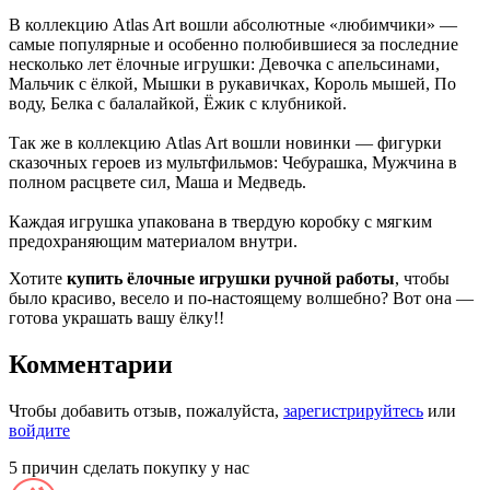
В коллекцию Atlas Art вошли абсолютные «любимчики» —
самые популярные и особенно полюбившиеся за последние
несколько лет ёлочные игрушки: Девочка с апельсинами,
Мальчик с ёлкой, Мышки в рукавичках, Король мышей, По
воду, Белка с балалайкой, Ёжик с клубникой.
Так же в коллекцию Atlas Art вошли новинки — фигурки
сказочных героев из мультфильмов: Чебурашка, Мужчина в
полном расцвете сил, Маша и Медведь.
Каждая игрушка упакована в твердую коробку с мягким
предохраняющим материалом внутри.
Хотите
купить ёлочные игрушки ручной работы
, чтобы
было красиво, весело и по-настоящему волшебно? Вот она —
готова украшать вашу ёлку!!
Комментарии
Чтобы добавить отзыв, пожалуйста,
зарегистрируйтесь
или
войдите
5 причин сделать покупку у нас