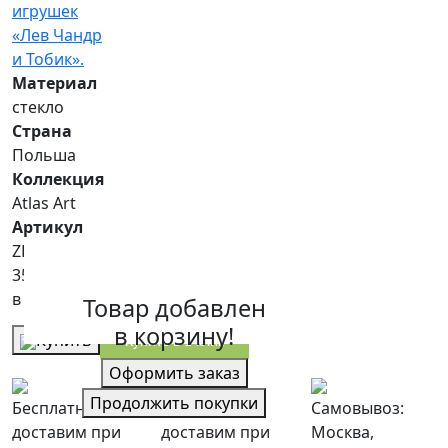
Материал
стекло
Страна
Польша
Коллекция
Atlas Art
Артикул
ZL0092AA
35 000 р.
в наличии
Товар добавлен
в корзину!
Купить
Купить в 1 клик
Оформить заказ
Продолжить покупки
Бесплатно
Бесплатно
Самовывоз:
доставим при
доставим при
Москва,