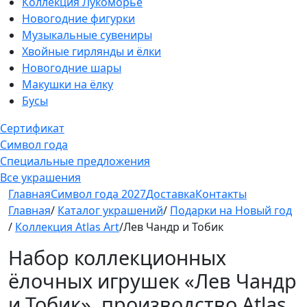
Коллекция Лукоморье
Новогодние фигурки
Музыкальные сувениры
Хвойные гирлянды и ёлки
Новогодние шары
Макушки на ёлку
Бусы
Сертификат
Символ года
Специальные предложения
Все украшения
Главная
Символ года 2027
Доставка
Контакты
Главная
/
Каталог украшений
/
Подарки на Новый год
/
Коллекция Atlas Art
/Лев Чандр и Тобик
Набор коллекционных
ёлочных игрушек «Лев Чандр
и Тобик», производство Atlas