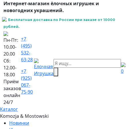
Интернет-магазин ёлочных игрушек и
новогодних украшений.
Бесплатная доставка по России при заказе от 10000
рублей.
+7
Пн-Пт:
(495)
10.00-
532-
20.00
63-28
Сб:
12.00-
+7
0
18.00
(925)
Приём
067-
заказов
75-90
онлайн
24/7
Каталог
Komozja & Mostowski
Новинки