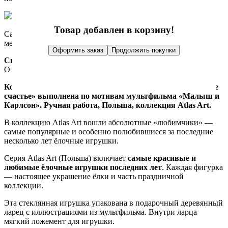
Товар добавлен в корзину!
Самовывоз: Москва, Гончарная набережная, дом 3, стр. 5
метро Таганская
Оформить заказ
Продолжить покупки
Связаться с нами:
О товаре
Отзывы
Коллекционная елочная игрушка из стекла «Не в варенье
счастье» выполнена по мотивам мультфильма «Малыш и
Карлсон». Ручная работа, Польша, коллекция Atlas Art.
В коллекцию Atlas Art вошли абсолютные «любимчики» —
самые популярные и особенно полюбившиеся за последние
несколько лет ёлочные игрушки.
Серия Atlas Art (Польша) включает
самые красивые и
любимые ёлочные игрушки последних лет
. Каждая фигурка
— настоящее украшение ёлки и часть праздничной
коллекции.
Эта стеклянная игрушка упакована в подарочный деревянный
ларец с иллюстрациями из мультфильма. Внутри ларца
мягкий ложемент для игрушки.