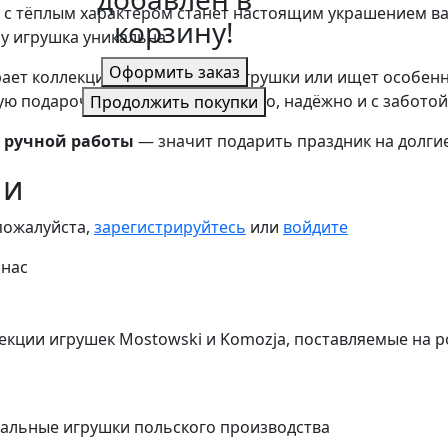
с тёплым характером станет настоящим украшением ва
корзину!
у игрушка уникальна.
Оформить заказ
ирает коллекционные ёлочные игрушки или ищет особен
ую подарочную коробку — красиво, надёжно и с заботой
Продолжить покупки
 ручной работы
— значит подарить праздник на долгие
ии
пожалуйста,
зарегистрируйтесь
или
войдите
 нас
екции игрушек Mostowski и Komozja, поставляемые на 
альные игрушки польского производства