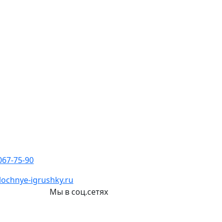
067-75-90
ochnye-igrushky.ru
и
Мы в соц.сетях