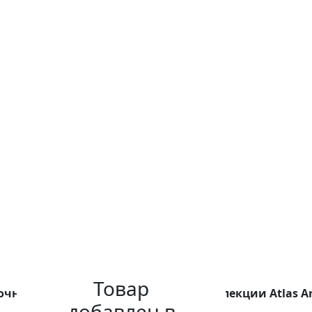
Товар
чная игрушка ручной работы из коллекции Atlas Art
добавлен в