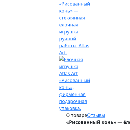
О товаре
Отзывы
«Рисованный конь» — ёло