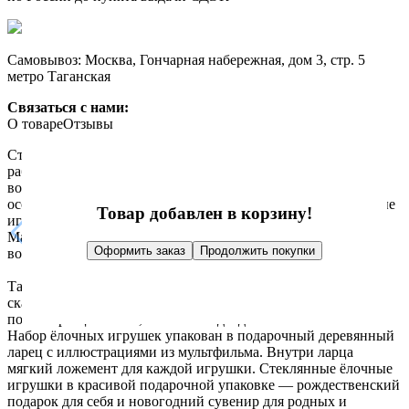
Самовывоз: Москва, Гончарная набережная, дом 3, стр. 5
метро Таганская
Связаться с нами:
О товаре
Отзывы
Стеклянные ёлочные игрушки в наборе «Умка». Ручная
работа, Польша, коллекция Atlas Art. В коллекцию Atlas Art
вошли абсолютные «любимчики» — самые популярные и
особенно полюбившиеся за последние несколько лет ёлочные
Товар добавлен в корзину!
игрушки: Девочка с апельсинами, Девочка с лопаткой,
Мальчик с ёлкой, Мышки в рукавичках, Король мышей, По
Оформить заказ
Продолжить покупки
воду, Белка с балалайкой, Ёжик с клубникой.
Так же в коллекцию Atlas Art вошли новинки — фигурки
сказочных героев из мультфильмов: Чебурашка, Мужчина в
полном расцвете сил, Маша и Медведь.
Набор ёлочных игрушек упакован в подарочный деревянный
ларец с иллюстрациями из мультфильма. Внутри ларца
мягкий ложемент для каждой игрушки. Стеклянные ёлочные
игрушки в красивой подарочной упаковке — рождественский
подарок для себя и новогодний сувенир для родных и