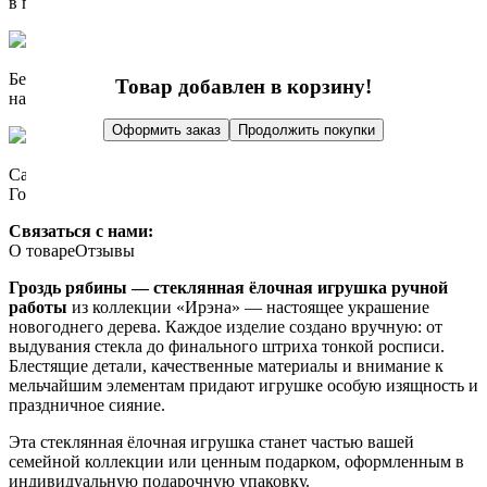
в пределах МКАД. За МКАД - от 100 р.
Бесплатно до ТК при заказе из региона
Товар добавлен в корзину!
на сумму не менее 10 000 р.
Оформить заказ
Продолжить покупки
Самовывоз: метро Таганская,
Гончарная набережная, д. 3, стр. 5
Связаться с нами:
О товаре
Отзывы
Гроздь рябины — стеклянная ёлочная игрушка ручной
работы
из коллекции «Ирэна» — настоящее украшение
новогоднего дерева. Каждое изделие создано вручную: от
выдувания стекла до финального штриха тонкой росписи.
Блестящие детали, качественные материалы и внимание к
мельчайшим элементам придают игрушке особую изящность и
праздничное сияние.
Эта стеклянная ёлочная игрушка станет частью вашей
семейной коллекции или ценным подарком, оформленным в
индивидуальную подарочную упаковку.