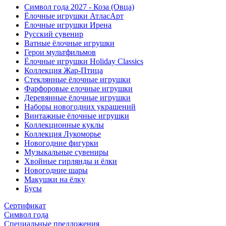
Символ года 2027 - Коза (Овца)
Ёлочные игрушки АтласАрт
Ёлочные игрушки Ирена
Русский сувенир
Ватные ёлочные игрушки
Герои мультфильмов
Ёлочные игрушки Holiday Classics
Коллекция Жар-Птица
Стеклянные ёлочные игрушки
Фарфоровые елочные игрушки
Деревянные ёлочные игрушки
Наборы новогодних украшений
Винтажные ёлочные игрушки
Коллекционные куклы
Коллекция Лукоморье
Новогодние фигурки
Музыкальные сувениры
Хвойные гирлянды и ёлки
Новогодние шары
Макушки на ёлку
Бусы
Сертификат
Символ года
Специальные предложения