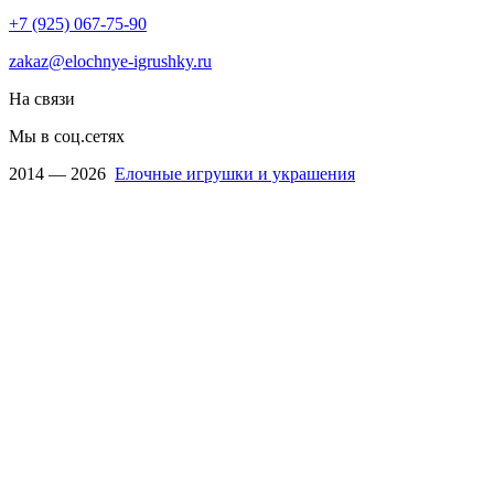
+7 (925) 067-75-90
zakaz@elochnye-igrushky.ru
На связи
Мы в соц.сетях
2014 — 2026
Елочные игрушки и украшения