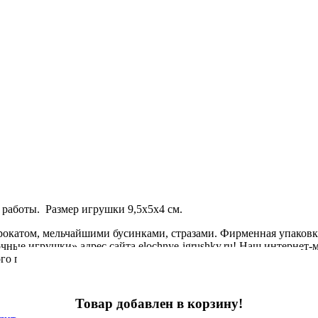
работы. Размер игрушки 9,5х5х4 см.
рокатом, мельчайшими бусинками, стразами. Фирменная упаковк
ые игрушки» адрес сайта elochnye-igrushky.ru! Наш интернет-м
го года!
Товар добавлен в корзину!