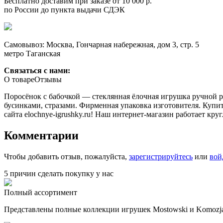
Бесплатно доставим при заказе от 10 000 р.
по России до пункта выдачи СДЭК
Самовывоз: Москва, Гончарная набережная, дом 3, стр. 5
метро Таганская
Связаться с нами:
О товаре
Отзывы
Поросёнок с бабочкой — стеклянная ёлочная игрушка ручной р
бусинками, стразами. Фирменная упаковка изготовителя. Куп
сайта elochnye-igrushky.ru! Наш интернет-магазин работает кр
Комментарии
Чтобы добавить отзыв, пожалуйста,
зарегистрируйтесь
или
вой
5 причин сделать покупку у нас
Полный ассортимент
Представлены полные коллекции игрушек Mostowski и Komozja