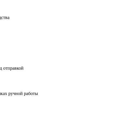
дства
д отправкой
шках ручной работы