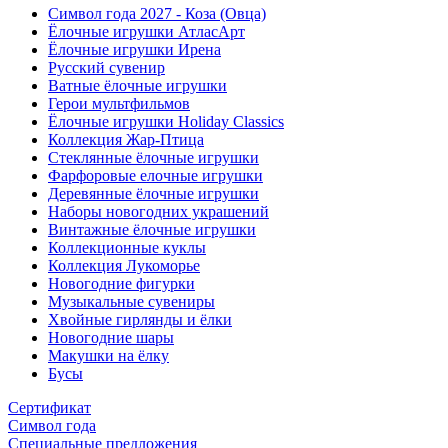
Символ года 2027 - Коза (Овца)
Ёлочные игрушки АтласАрт
Ёлочные игрушки Ирена
Русский сувенир
Ватные ёлочные игрушки
Герои мультфильмов
Ёлочные игрушки Holiday Classics
Коллекция Жар-Птица
Стеклянные ёлочные игрушки
Фарфоровые елочные игрушки
Деревянные ёлочные игрушки
Наборы новогодних украшений
Винтажные ёлочные игрушки
Коллекционные куклы
Коллекция Лукоморье
Новогодние фигурки
Музыкальные сувениры
Хвойные гирлянды и ёлки
Новогодние шары
Макушки на ёлку
Бусы
Сертификат
Символ года
Специальные предложения