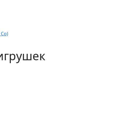
 Co)
 игрушек