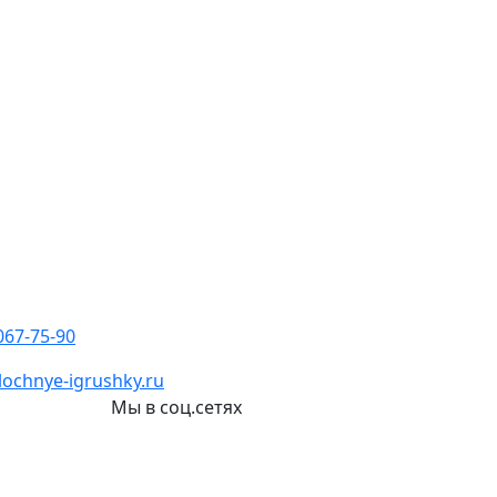
067-75-90
ochnye-igrushky.ru
и
Мы в соц.сетях