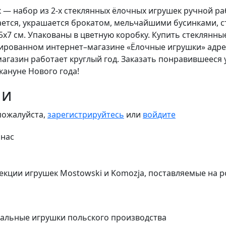
к — набор из 2-х стеклянных ёлочных игрушек ручной р
тся, украшается брокатом, мельчайшими бусинками, с
,5х7 см. Упакованы в цветную коробку. Купить стеклянн
ированном интернет–магазине «Ёлочные игрушки» адрес
-магазин работает круглый год. Заказать понравившеес
кануне Нового года!
ии
пожалуйста,
зарегистрируйтесь
или
войдите
 нас
екции игрушек Mostowski и Komozja, поставляемые на 
альные игрушки польского производства