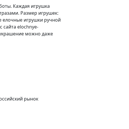
аботы. Каждая игрушка
тразами. Размер игрушек:
ые елочные игрушки ручной
 сайта elochnye-
я украшение можно даже
российский рынок