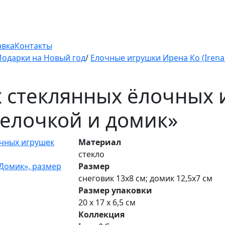
авка
Контакты
Подарки на Новый год
/
Елочные игрушки Ирена Ко (Irena
х стеклянных ёлочных
 елочкой и домик»
Материал
стекло
Размер
снеговик 13х8 см; домик 12,5х7 см
Размер упаковки
20 х 17 х 6,5 см
Коллекция