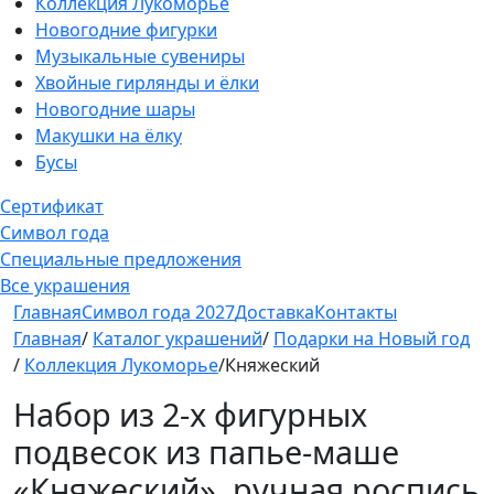
Коллекция Лукоморье
Новогодние фигурки
Музыкальные сувениры
Хвойные гирлянды и ёлки
Новогодние шары
Макушки на ёлку
Бусы
Сертификат
Символ года
Специальные предложения
Все украшения
Главная
Символ года 2027
Доставка
Контакты
Главная
/
Каталог украшений
/
Подарки на Новый год
/
Коллекция Лукоморье
/Княжеский
Набор из 2-х фигурных
подвесок из папье-маше
«Княжеский», ручная роспись