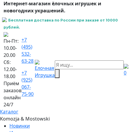
Интернет-магазин ёлочных игрушек и
новогодних украшений.
Бесплатная доставка по России при заказе от 10000
рублей.
+7
Пн-Пт:
(495)
10.00-
532-
20.00
63-28
Сб:
12.00-
+7
0
18.00
(925)
Приём
067-
заказов
75-90
онлайн
24/7
Каталог
Komozja & Mostowski
Новинки