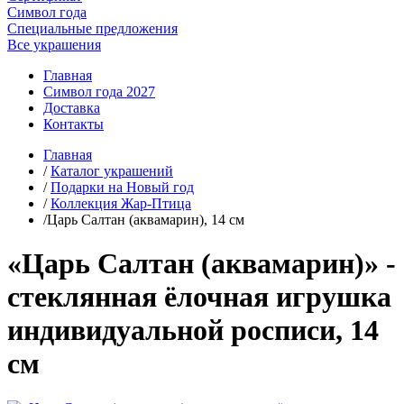
Символ года
Специальные предложения
Все украшения
Главная
Символ года 2027
Доставка
Контакты
Главная
/
Каталог украшений
/
Подарки на Новый год
/
Коллекция Жар-Птица
/Царь Салтан (аквамарин), 14 см
«Царь Салтан (аквамарин)» -
стеклянная ёлочная игрушка
индивидуальной росписи, 14
см