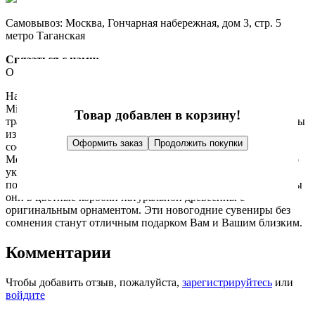
Самовывоз: Москва, Гончарная набережная, дом 3, стр. 5
метро Таганская
Связаться с нами:
О товаре
Отзывы
Набор из четырех елочных игрушек в деревянном футляре
Mister Christmas украсит Вашу новогоднюю елку в
Товар добавлен в корзину!
традиционном стиле. Игрушки различной формы выполнены
из стекла. Средний размер украшения 9 см. Слегка
Оформить заказ
Продолжить покупки
состаренная краска и милые изображения снеговика и Деда
Мороза делают такие елочные игрушки похожими на те, что
украшали наши елки в далеком детстве. Каждая игрушка
подвешена на ленту с логотипом Mister Christmas. Упакованы
они в цветные коробки натуральной древесины с
оригинальным орнаментом. Эти новогодние сувениры без
сомнения станут отличным подарком Вам и Вашим близким.
Комментарии
Чтобы добавить отзыв, пожалуйста,
зарегистрируйтесь
или
войдите