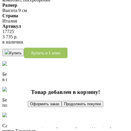
Размер
Высота 9 см
Страна
Италия
Артикул
17725
3 735 р.
в наличии
Купить в 1 клик
Купить
Бесплатно доставим при заказе от 10 000 р.
в пределах МКАД
Товар добавлен в корзину!
Бесплатно доставим при заказе от 10 000 р.
Оформить заказ
Продолжить покупки
по России до пункта выдачи СДЭК
Самовывоз: Москва, Гончарная набережная, дом 3, стр. 5
метро Таганская