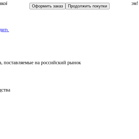
акой сувенир добавит уют и праздничную атмосферу в Ваш дом!
Оформить заказ
Продолжить покупки
дите
, поставляемые на российский рынок
дства