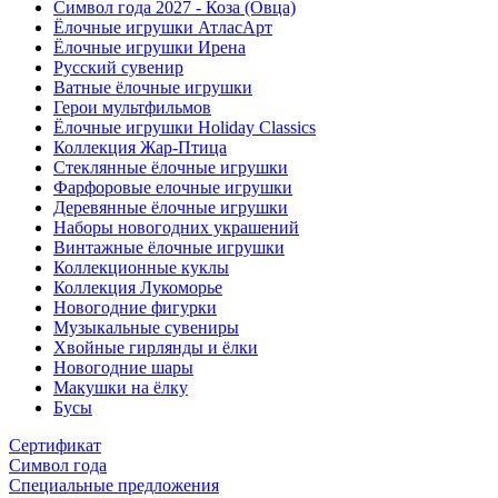
Символ года 2027 - Коза (Овца)
Ёлочные игрушки АтласАрт
Ёлочные игрушки Ирена
Русский сувенир
Ватные ёлочные игрушки
Герои мультфильмов
Ёлочные игрушки Holiday Classics
Коллекция Жар-Птица
Стеклянные ёлочные игрушки
Фарфоровые елочные игрушки
Деревянные ёлочные игрушки
Наборы новогодних украшений
Винтажные ёлочные игрушки
Коллекционные куклы
Коллекция Лукоморье
Новогодние фигурки
Музыкальные сувениры
Хвойные гирлянды и ёлки
Новогодние шары
Макушки на ёлку
Бусы
Сертификат
Символ года
Специальные предложения