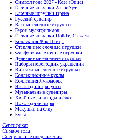
Символ года 2027 - Коза (Овца)
Ёлочные игрушки АтласАрт
Ёлочные игрушки Ирена
Русский сувенир
Ватные ёлочные игрушки
Герои мультфильмов
Ёлочные игрушки Holiday Classics
Коллекция Жар-Птица
Стеклянные ёлочные игрушки
Фарфоровые елочные игрушки
Деревянные ёлочные игрушки
Наборы новогодних украшений
Винтажные ёлочные игрушки
Коллекционные куклы
Коллекция Лукоморье
Новогодние фигурки
Музыкальные сувениры
Хвойные гирлянды и ёлки
Новогодние шары
Макушки на ёлку
Бусы
Сертификат
Символ года
Специальные предложения