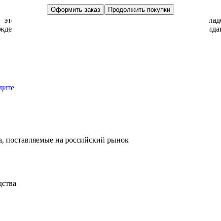
Оформить заказ
Продолжить покупки
 это изображение Вифлеемской пещеры в которой родился младе
ждество Христово — это время, когда сердце наполняется ожидан
дите
, поставляемые на российский рынок
дства