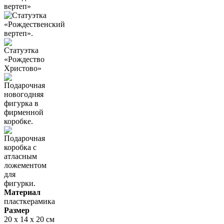
Материал
пласткерамика
Размер
20 х 14 х 20 см