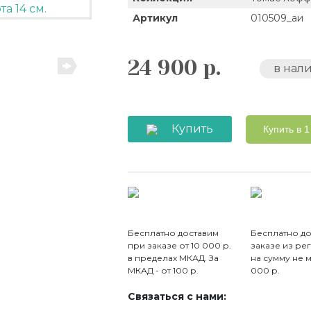
Артикул
010509_аи
24 900 р.
в нал
Купить
Купить в 1
Бесплатно доставим
Бесплатно до
при заказе от 10 000 р.
заказе из ре
в пределах МКАД. За
на сумму не 
МКАД - от 100 р.
000 р.
Связаться с нами: