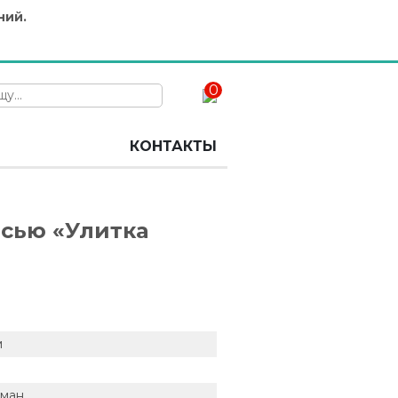
ний.
0
КОНТАКТЫ
исью «Улитка
м
фман