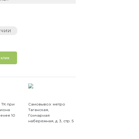
ичии
 клик
 ТК при
Самовывоз: метро
гиона
Таганская,
менее 10
Гончарная
набережная, д. 3, стр. 5