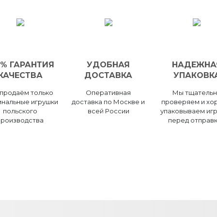
0% ГАРАНТИЯ
УДОБНАЯ
НАДЕЖНА
КАЧЕСТВА
ДОСТАВКА
УПАКОВК
продаём только
Оперативная
Мы тщатель
инальные игрушки
доставка по Москве и
проверяем и хо
польского
всей России
упаковываем иг
производства
перед отправ