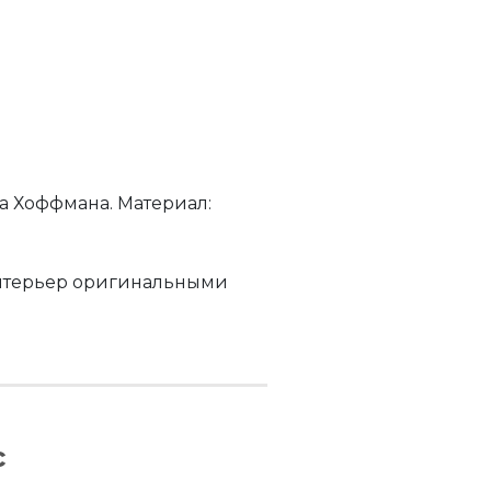
а Хоффмана. Материал:
интерьер оригинальными
с