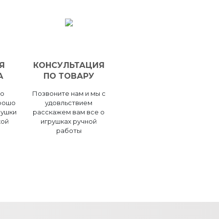
Я
КОНСУЛЬТАЦИЯ
А
ПО ТОВАРУ
но
Позвоните нам и мы с
рошо
удовльствием
рушки
расскажем вам все о
кой
игрушках ручной
работы