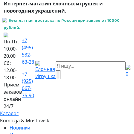
Интернет-магазин ёлочных игрушек и
новогодних украшений.
Бесплатная доставка по России при заказе от 10000
рублей.
+7
Пн-Пт:
(495)
10.00-
532-
20.00
63-28
Сб:
12.00-
+7
0
18.00
(925)
Приём
067-
заказов
75-90
онлайн
24/7
Каталог
Komozja & Mostowski
Новинки