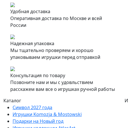
Удобная доставка
Оперативная доставка по Москве и всей
России
Надежная упаковка
Мы тщательно проверяем и хорошо
упаковываем игрушки перед отправкой
Консультация по товару
Позвоните нам и мы с удовльствием
расскажем вам все о игрушках ручной работы
Каталог
И
Символ 2027 года
Игрушки Komozja & Mostowski
Подарки на Новый год
Игрушки коллекции AtlasArt