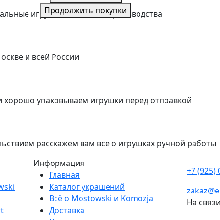
Продолжить покупки
альные игрушки польского производства
оскве и всей России
 хорошо упаковываем игрушки перед отправкой
льствием расскажем вам все о игрушках ручной работы
Информация
+7 (925) 
Главная
wski
Каталог украшений
zakaz@el
Всё о Mostowski и Komozja
На связ
t
Доставка