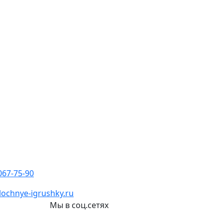
067-75-90
ochnye-igrushky.ru
и
Мы в соц.сетях