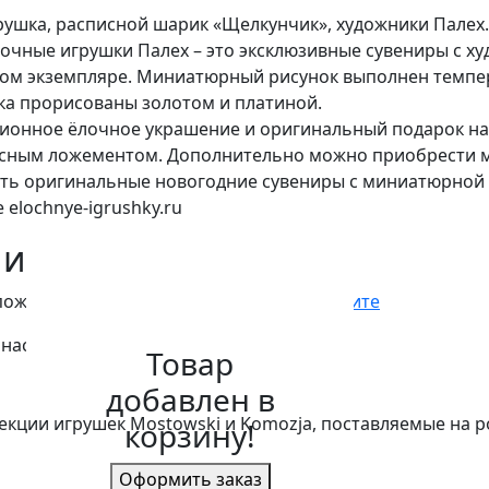
рушка, расписной шарик «Щелкунчик», художники Палех
лочные игрушки Палех – это эксклюзивные сувениры с х
ом экземпляре. Миниатюрный рисунок выполнен темпе
ка прорисованы золотом и платиной.
ионное ёлочное украшение и оригинальный подарок на 
асным ложементом. Дополнительно можно приобрести 
пить оригинальные новогодние сувениры с миниатюрной
elochnye-igrushky.ru
ии
пожалуйста,
зарегистрируйтесь
или
войдите
 нас
Товар
добавлен в
екции игрушек Mostowski и Komozja, поставляемые на 
корзину!
Оформить заказ