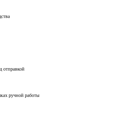
дства
д отправкой
шках ручной работы