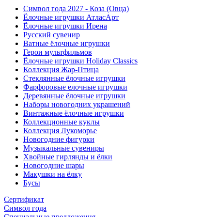
Символ года 2027 - Коза (Овца)
Ёлочные игрушки АтласАрт
Ёлочные игрушки Ирена
Русский сувенир
Ватные ёлочные игрушки
Герои мультфильмов
Ёлочные игрушки Holiday Classics
Коллекция Жар-Птица
Стеклянные ёлочные игрушки
Фарфоровые елочные игрушки
Деревянные ёлочные игрушки
Наборы новогодних украшений
Винтажные ёлочные игрушки
Коллекционные куклы
Коллекция Лукоморье
Новогодние фигурки
Музыкальные сувениры
Хвойные гирлянды и ёлки
Новогодние шары
Макушки на ёлку
Бусы
Сертификат
Символ года
Специальные предложения