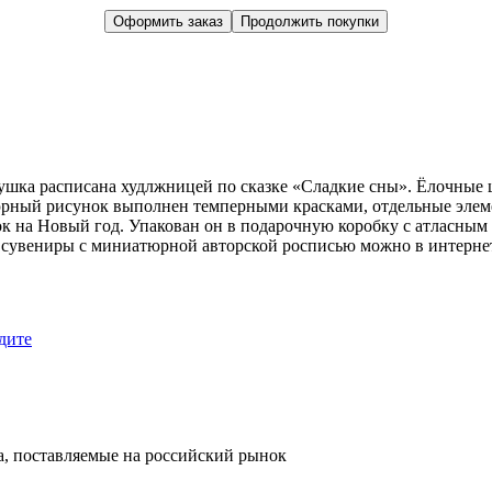
Оформить заказ
Продолжить покупки
шка расписана худлжницей по сказке «Сладкие сны». Ёлочные 
рный рисунок выполнен темперными красками, отдельные элем
к на Новый год. Упакован он в подарочную коробку с атласны
сувениры с миниатюрной авторской росписью можно в интернет-м
дите
, поставляемые на российский рынок