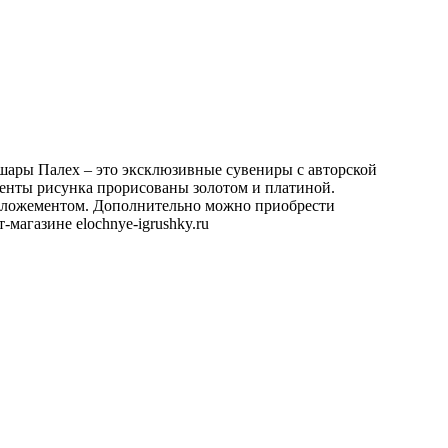
шары Палех – это эксклюзивные сувениры с авторской
енты рисунка прорисованы золотом и платиной.
м ложементом. Дополнительно можно приобрести
агазине elochnye-igrushky.ru