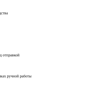
дства
д отправкой
шках ручной работы