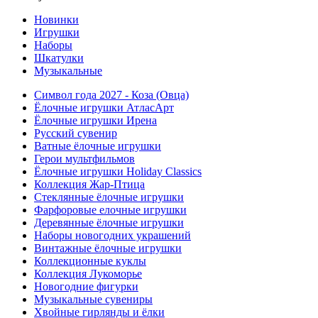
Новинки
Игрушки
Наборы
Шкатулки
Музыкальные
Символ года 2027 - Коза (Овца)
Ёлочные игрушки АтласАрт
Ёлочные игрушки Ирена
Русский сувенир
Ватные ёлочные игрушки
Герои мультфильмов
Ёлочные игрушки Holiday Classics
Коллекция Жар-Птица
Стеклянные ёлочные игрушки
Фарфоровые елочные игрушки
Деревянные ёлочные игрушки
Наборы новогодних украшений
Винтажные ёлочные игрушки
Коллекционные куклы
Коллекция Лукоморье
Новогодние фигурки
Музыкальные сувениры
Хвойные гирлянды и ёлки