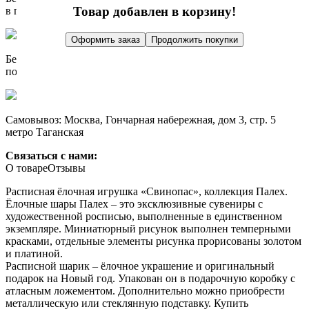
Товар добавлен в корзину!
в пределах МКАД
Оформить заказ
Продолжить покупки
Бесплатно доставим при заказе от 10 000 р.
по России до пункта выдачи СДЭК
Самовывоз: Москва, Гончарная набережная, дом 3, стр. 5
метро Таганская
Связаться с нами:
О товаре
Отзывы
Расписная ёлочная игрушка «Свинопас», коллекция Палех.
Ёлочные шары Палех – это эксклюзивные сувениры с
художественной росписью, выполненные в единственном
экземпляре. Миниатюрный рисунок выполнен темперными
красками, отдельные элементы рисунка прорисованы золотом
и платиной.
Расписной шарик – ёлочное украшение и оригинальный
подарок на Новый год. Упакован он в подарочную коробку с
атласным ложементом. Дополнительно можно приобрести
металлическую или стеклянную подставку. Купить