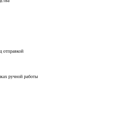
дства
д отправкой
шках ручной работы