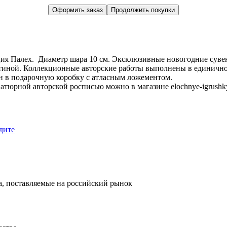
Оформить заказ
Продолжить покупки
ция Палех. Диаметр шара 10 см. Эксклюзивные новогодние сув
тиной. Коллекционные авторские работы выполнены в единичном
н в подарочную коробку с атласным ложементом.
тюрной авторской росписью можно в магазине elochnye-igrushky
дите
, поставляемые на российский рынок